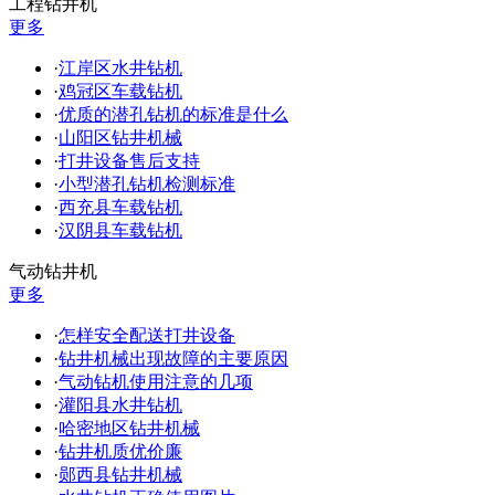
工程钻井机
更多
·
江岸区水井钻机
·
鸡冠区车载钻机
·
优质的潜孔钻机的标准是什么
·
山阳区钻井机械
·
打井设备售后支持
·
小型潜孔钻机检测标准
·
西充县车载钻机
·
汉阴县车载钻机
气动钻井机
更多
·
怎样安全配送打井设备
·
钻井机械出现故障的主要原因
·
气动钻机使用注意的几项
·
灌阳县水井钻机
·
哈密地区钻井机械
·
钻井机质优价廉
·
郧西县钻井机械