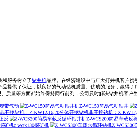
质和服务树立了
钻井机
品牌。在经济建设中与广大打井机客户携
产品提供了保证，以良好的气动钻机质量、优质的服务，赢得了
、质量等方面都始终保持同行前列，公司及时解决钻井机客户生产
00履带气动
Z-WC150简易气动钻井
非开挖钻机：Z-KW12,1
载正反
Z-WCS200简易车载反
z-wctk130探矿机
Z-WCS3