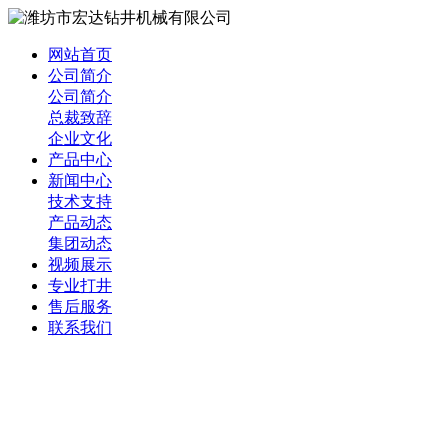
网站首页
公司简介
公司简介
总裁致辞
企业文化
产品中心
新闻中心
技术支持
产品动态
集团动态
视频展示
专业打井
售后服务
联系我们