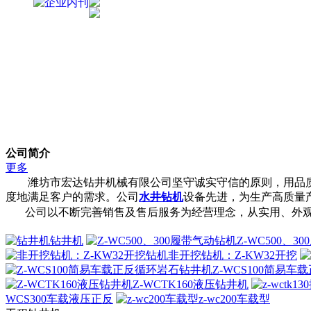
公司简介
更多
潍坊市宏达钻井机械有限公司坚守诚实守信的原则，用品
度地满足客户的需求。公司
水井钻机
设备先进，为生产高质量
公司以不断完善销售及售后服务为经营理念，从实用、外观
钻井机
Z-WC500、3
非开挖钻机：Z-KW32开挖
Z-WCS100简易车
Z-WCTK160液压钻井机
WCS300车载液压正反
z-wc200车载型